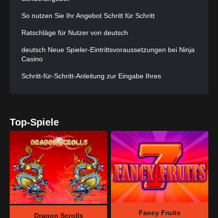
So nutzen Sie Ihr Angebot Schritt für Schritt
Ratschläge für Nutzer von deutsch
deutsch Neue Spieler-Eintrittsvoraussetzungen bei Ninja
Casino
Schritt-für-Schritt-Anleitung zur Eingabe Ihres
Sonderangebots während der Registrierung
Verschiedene Arten exklusiver Boni, die Sie mit Ninja
Casino Promo-Codes erhalten können
Top-Spiele
Angebote für passende Einzahlungen
Freispiele und Runden ohne Risiko
Treuebelohnungen & Cashback
Verwendung von Promo-Codes zum Erhalt von
Freispielen und Cashback-Belohnungen
So beheben Sie häufige Probleme bei der Verwendung
Fancy Fruits
eines Promo-Codes
Dragon Scrolls