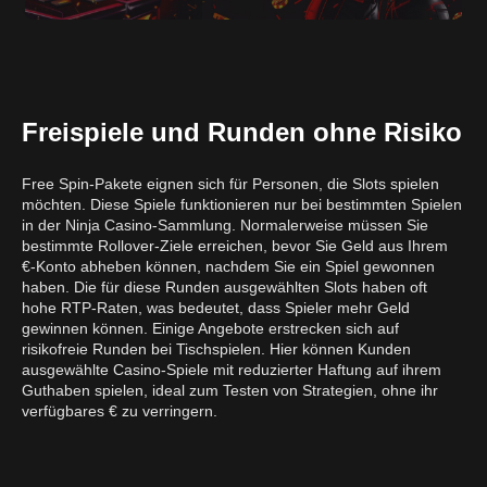
Freispiele und Runden ohne Risiko
Free Spin-Pakete eignen sich für Personen, die Slots spielen
möchten. Diese Spiele funktionieren nur bei bestimmten Spielen
in der Ninja Casino-Sammlung. Normalerweise müssen Sie
bestimmte Rollover-Ziele erreichen, bevor Sie Geld aus Ihrem
€-Konto abheben können, nachdem Sie ein Spiel gewonnen
haben. Die für diese Runden ausgewählten Slots haben oft
hohe RTP-Raten, was bedeutet, dass Spieler mehr Geld
gewinnen können. Einige Angebote erstrecken sich auf
risikofreie Runden bei Tischspielen. Hier können Kunden
ausgewählte Casino-Spiele mit reduzierter Haftung auf ihrem
Guthaben spielen, ideal zum Testen von Strategien, ohne ihr
verfügbares € zu verringern.