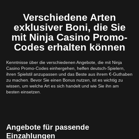
Verschiedene Arten
exklusiver Boni, die Sie
mit Ninja Casino Promo-
Codes erhalten können
Kenntnisse über die verschiedenen Angebote, die mit Ninja
Casino Promo-Codes einhergehen, helfen deutsch-Spielern,
ihren Spielstil anzupassen und das Beste aus ihrem €-Guthaben
zu machen. Bevor Sie einen Bonus nutzen, ist es wichtig zu
wissen, um welche Art es sich handelt und wie Sie ihn am
besten einsetzen.
Angebote für passende
Einzahlungen