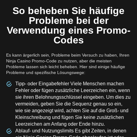
So beheben Sie häufige
Probleme bei der
Verwendung eines Promo-
Codes
Es kann ärgerlich sein, Probleme beim Versuch zu haben, Ihren
Ninja Casino Promo-Code zu nutzen, aber die meisten
Probleme lassen sich leicht beheben. Hier sind einige häufige
Probleme und spezifische Lösungswege:
Tipp- oder Eingabefehler Viele Menschen machen
Fehler oder fügen zusätzliche Leerzeichen ein, wenn
sie ihren Belohnungsschlüssel eingeben. Um dies zu
vermeiden, geben Sie die Sequenz genau so ein,
wie sie angezeigt wird, achten Sie auf die Groß- und
Kleinschreibung und fügen Sie keine zusätzlichen
Leerzeichen am Anfang oder Ende hinzu.
Ablauf- und Nutzungslimits Es gibt Zeiten, in denen