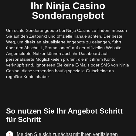
Ihr Ninja Casino
Sonderangebot
Um echte Sonderangebote bei Ninja Casino zu finden, müssen
Sie auf den Zeitpunkt und offizielle Kanäle achten. Der beste
Weg, um direkt an aktualisierte Angebote zu gelangen, führt
über den Abschnitt „Promotionen“ auf der offiziellen Website.
Angemeldete Nutzer können auch ihr Dashboard auf
personalisierte Möglichkeiten prüfen, die mit ihrem Konto
verknüpft sind. Ignorieren Sie keine E-Mails oder SMS von Ninja
Casino; diese versenden häufig spezielle Gutscheine an
reguläre Kontoinhaber.
So nutzen Sie Ihr Angebot Schritt
für Schritt
Melden Sie sich zunächst mit Ihren verifizierten