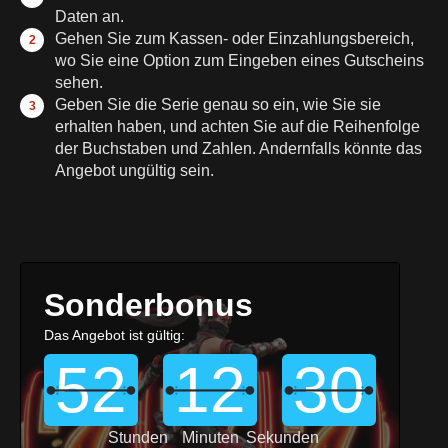
Daten an.
Gehen Sie zum Kassen- oder Einzahlungsbereich,
wo Sie eine Option zum Eingeben eines Gutscheins
sehen.
Geben Sie die Serie genau so ein, wie Sie sie
erhalten haben, und achten Sie auf die Reihenfolge
der Buchstaben und Zahlen. Andernfalls könnte das
Angebot ungültig sein.
Sonderbonus
Das Angebot ist gültig:
52
12
28
Stunden
Minuten
Sekunden