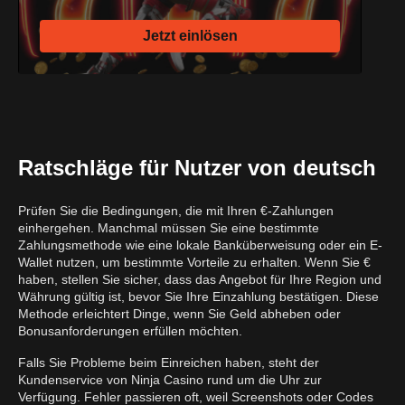
Jetzt einlösen
Ratschläge für Nutzer von deutsch
Prüfen Sie die Bedingungen, die mit Ihren €-Zahlungen
einhergehen. Manchmal müssen Sie eine bestimmte
Zahlungsmethode wie eine lokale Banküberweisung oder ein E-
Wallet nutzen, um bestimmte Vorteile zu erhalten. Wenn Sie €
haben, stellen Sie sicher, dass das Angebot für Ihre Region und
Währung gültig ist, bevor Sie Ihre Einzahlung bestätigen. Diese
Methode erleichtert Dinge, wenn Sie Geld abheben oder
Bonusanforderungen erfüllen möchten.
Falls Sie Probleme beim Einreichen haben, steht der
Kundenservice von Ninja Casino rund um die Uhr zur
Verfügung. Fehler passieren oft, weil Screenshots oder Codes