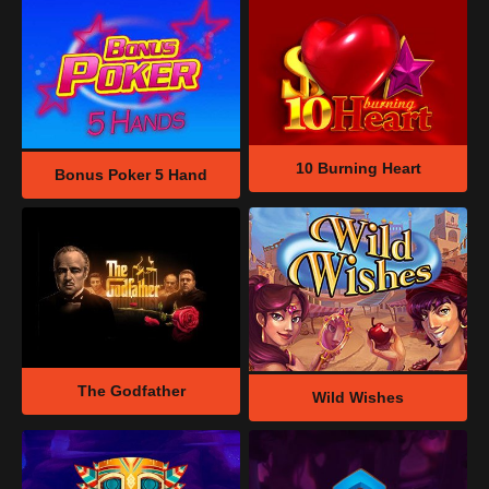
10 Burning Heart
Bonus Poker 5 Hand
The Godfather
Wild Wishes