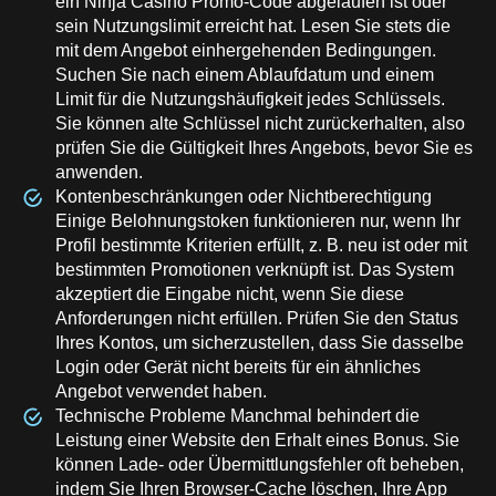
ein Ninja Casino Promo-Code abgelaufen ist oder
sein Nutzungslimit erreicht hat. Lesen Sie stets die
mit dem Angebot einhergehenden Bedingungen.
Suchen Sie nach einem Ablaufdatum und einem
Limit für die Nutzungshäufigkeit jedes Schlüssels.
Sie können alte Schlüssel nicht zurückerhalten, also
prüfen Sie die Gültigkeit Ihres Angebots, bevor Sie es
anwenden.
Kontenbeschränkungen oder Nichtberechtigung
Einige Belohnungstoken funktionieren nur, wenn Ihr
Profil bestimmte Kriterien erfüllt, z. B. neu ist oder mit
bestimmten Promotionen verknüpft ist. Das System
akzeptiert die Eingabe nicht, wenn Sie diese
Anforderungen nicht erfüllen. Prüfen Sie den Status
Ihres Kontos, um sicherzustellen, dass Sie dasselbe
Login oder Gerät nicht bereits für ein ähnliches
Angebot verwendet haben.
Technische Probleme Manchmal behindert die
Leistung einer Website den Erhalt eines Bonus. Sie
können Lade- oder Übermittlungsfehler oft beheben,
indem Sie Ihren Browser-Cache löschen, Ihre App